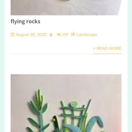
flying rocks
August 28, 2025
Off
Landscape
+ READ MORE