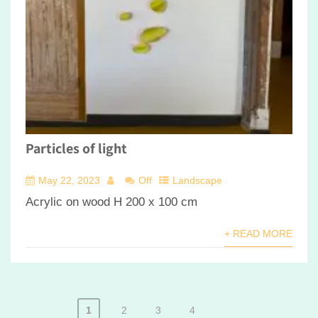
Particles of light
May 22, 2023
Off
Landscape
Acrylic on wood H 200 x 100 cm
+ READ MORE
1
2
3
4